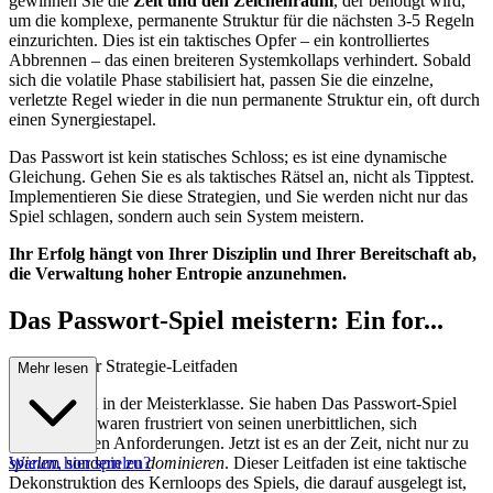
gewinnen Sie die
Zeit und den Zeichenraum
, der benötigt wird,
um die komplexe, permanente Struktur für die nächsten 3-5 Regeln
einzurichten. Dies ist ein taktisches Opfer – ein kontrolliertes
Abbrennen – das einen breiteren Systemkollaps verhindert. Sobald
sich die volatile Phase stabilisiert hat, passen Sie die einzelne,
verletzte Regel wieder in die nun permanente Struktur ein, oft durch
einen Synergiestapel.
Das Passwort ist kein statisches Schloss; es ist eine dynamische
Gleichung. Gehen Sie es als taktisches Rätsel an, nicht als Tipptest.
Implementieren Sie diese Strategien, und Sie werden nicht nur das
Spiel schlagen, sondern auch sein System meistern.
Ihr Erfolg hängt von Ihrer Disziplin und Ihrer Bereitschaft ab,
die Verwaltung hoher Entropie anzunehmen.
Das Passwort-Spiel meistern: Ein for...
tgeschrittener Strategie-Leitfaden
Mehr lesen
Willkommen in der Meisterklasse. Sie haben Das Passwort-Spiel
gespielt. Sie waren frustriert von seinen unerbittlichen, sich
entwickelnden Anforderungen. Jetzt ist es an der Zeit, nicht nur zu
spielen
Warum hier spielen?
, sondern zu
dominieren
. Dieser Leitfaden ist eine taktische
Dekonstruktion des Kernloops des Spiels, die darauf ausgelegt ist,