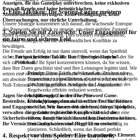
Anzeigen, die das Gameplay unterbrechen, keine exklusiven
Paywall-Regeln und keine heimtückischen
2. Elite-Taktiken: Die Scoring-Engine meistern
Abonnementanforderungen. Keine Bedingungen, keine
Überraschungen, nur ehrliche Unterhaltung.
Unsere Strategie konzentriert sich darauf, die wachsende Entropie
des Passworts absichtlich zu steuern, um einen stabilen Zustand
3. Spielen Sie mit Zuversicht: Unser Engagement für
hoher Komplexität zu schaffen. Dies erfordert fortgeschrittene,
ein faires und sicheres Feld
benannte Strategien, um die unvermeidlichen Konflikte zu
bewältigen.
Die Freude am Erfolg ist nur dann sinnvoll, wenn das Spielfeld
sicher, fair und geschützt ist. Wir bieten die Gewissheit, mit der Sie
Fortgeschrittene Taktik: Das "Synergie-Stapeln"-
sich zu 100 % auf Ihr Spiel konzentrieren können, da Sie wissen,
Protokoll
dass Ihre Daten geschützt sind und Ihre Leistungen legitim sind. Wir
Prinzip:
Diese Taktik zielt darauf ab, Zeichen oder
setzen eine robuste, kundenspezifische Sicherheitsinfrastruktur ein,
Sequenzen zu identifizieren, die
zwei oder mehr
Regeln
um absolute Datenschutz zu gewährleisten, und wir haben eine
gleichzeitig erfüllen, wodurch die Längenkosten des
Null-Toleranz-Politik gegenüber Betrügern und Ausnutzern.
Regelwerks effektiv reduziert werden.
Jagen Sie den Spitzenplatz in der
The Password Game
-
Ausführung:
Zuerst müssen Sie
Bestenliste, in dem Wissen, dass es ein echter Test für Können
Überlappungspotenzial
identifizieren. Suchen Sie
und Engagement ist. Wir bauen den sicheren, fairen Spielplatz,
nach Zeichen, die sowohl eine Symbolregel als auch
verwalten die gesamte technische Komplexität und die
eine Zahlenregel erfüllen (z. B.
oder ` , wenn eine
+
Sicherheitsrisiken, damit Sie sich darauf konzentrieren können,
clevere Interpretation dies erlaubt). Dann müssen Sie
Ihr Vermächtnis aufzubauen und Regel 32 zu erobern.
dem Drang widerstehen, Regelelemente zufällig zu
platzieren. Schließlich, wenn das Board perfekt
4. Respekt vor dem Spieler: Eine kuratierte,
eingerichtet ist, aktivieren Sie ein
gestapeltes Element
.