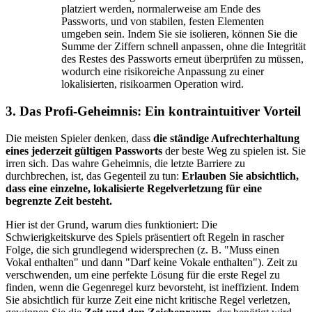
platziert werden, normalerweise am Ende des
Passworts, und von stabilen, festen Elementen
umgeben sein. Indem Sie sie isolieren, können Sie die
Summe der Ziffern schnell anpassen, ohne die Integrität
des Restes des Passworts erneut überprüfen zu müssen,
wodurch eine risikoreiche Anpassung zu einer
lokalisierten, risikoarmen Operation wird.
3. Das Profi-Geheimnis: Ein kontraintuitiver Vorteil
Die meisten Spieler denken, dass
die ständige Aufrechterhaltung
eines jederzeit gültigen Passworts
der beste Weg zu spielen ist. Sie
irren sich. Das wahre Geheimnis, die letzte Barriere zu
durchbrechen, ist, das Gegenteil zu tun:
Erlauben Sie absichtlich,
dass eine einzelne, lokalisierte Regelverletzung für eine
begrenzte Zeit besteht.
Hier ist der Grund, warum dies funktioniert: Die
Schwierigkeitskurve des Spiels präsentiert oft Regeln in rascher
Folge, die sich grundlegend widersprechen (z. B. "Muss einen
Vokal enthalten" und dann "Darf keine Vokale enthalten"). Zeit zu
verschwenden, um eine perfekte Lösung für die erste Regel zu
finden, wenn die Gegenregel kurz bevorsteht, ist ineffizient. Indem
Sie absichtlich für kurze Zeit eine nicht kritische Regel verletzen,