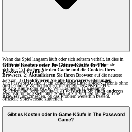
Wenn das Spiel langsam läuft oder sich seltsam verhält, ist dies in
der Regel ein Browserproblem. Bitte versuchen Sie folgende
Gibt es Kosten oder In-Game-Käufe in The
Schritte: 1)
Löschen Sie den Cache und die Cookies Ihres
Password Game?
Browsers.
2)
Aktualisieren Sie Ihren Browser
auf die neueste
Version. 3)
Deaktivieren Sie alle Browsererweiterungen
The Password Game ist ein kostenloses Einzelspieler-Erlebnis ohne
(insbesondere Werbeblocker), die möglicherweise die H5-
In-App-Käufe oder Pay-to-Win-Elemente. Die gesamte
Spielelemente beeinträchtigen. 4)
Versuchen Sie einen anderen
Herausforderung steht allen Spielern zur Verfügung, die auf die
Browser
, um zu sehen, ob das Problem weiterhin besteht.
offizielle Spielwebsite zugreifen.
Gibt es Kosten oder In-Game-Käufe in The Password
Game?