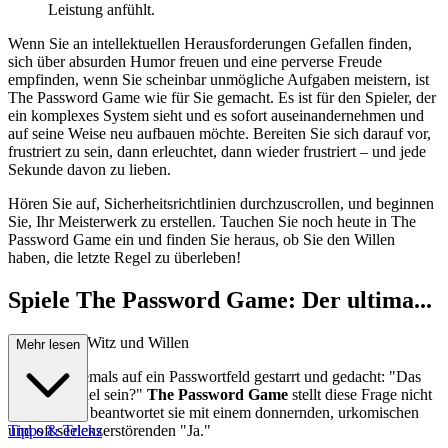
Leistung anfühlt.
Wenn Sie an intellektuellen Herausforderungen Gefallen finden,
sich über absurden Humor freuen und eine perverse Freude
empfinden, wenn Sie scheinbar unmögliche Aufgaben meistern, ist
The Password Game wie für Sie gemacht. Es ist für den Spieler, der
ein komplexes System sieht und es sofort auseinandernehmen und
auf seine Weise neu aufbauen möchte. Bereiten Sie sich darauf vor,
frustriert zu sein, dann erleuchtet, dann wieder frustriert – und jede
Sekunde davon zu lieben.
Hören Sie auf, Sicherheitsrichtlinien durchzuscrollen, und beginnen
Sie, Ihr Meisterwerk zu erstellen. Tauchen Sie noch heute in The
Password Game ein und finden Sie heraus, ob Sie den Willen
haben, die letzte Regel zu überleben!
Spiele The Password Game: Der ultima...
tive Test für Witz und Willen
Mehr lesen
Haben Sie jemals auf ein Passwortfeld gestarrt und gedacht: "Das
sollte ein Spiel sein?"
The Password Game
stellt diese Frage nicht
nur, sondern beantwortet sie mit einem donnernden, urkomischen
und oft seelenzerstörenden "Ja."
Tipps & Tricks