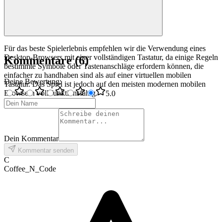
Für das beste Spielerlebnis empfehlen wir die Verwendung eines
Desktop-Browsers mit einer vollständigen Tastatur, da einige Regeln
Kommentare
(
6
)
bestimmte Symbole oder Tastenanschläge erfordern können, die
einfacher zu handhaben sind als auf einer virtuellen mobilen
Deine Bewertung
:
Tastatur. Das Spiel ist jedoch auf den meisten modernen mobilen
Browsern voll funktionsfähig.
5
.0
Dein Kommentar
Kommentar senden
C
Coffee_N_Code