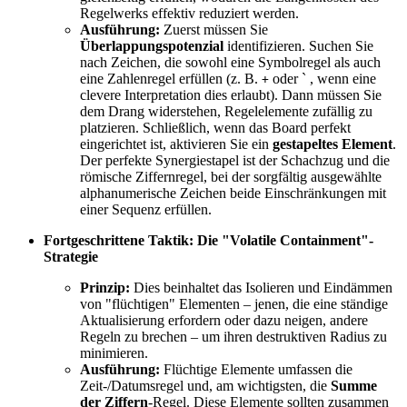
Regelwerks effektiv reduziert werden.
Ausführung:
Zuerst müssen Sie
Überlappungspotenzial
identifizieren. Suchen Sie
nach Zeichen, die sowohl eine Symbolregel als auch
eine Zahlenregel erfüllen (z. B.
oder ` , wenn eine
+
clevere Interpretation dies erlaubt). Dann müssen Sie
dem Drang widerstehen, Regelelemente zufällig zu
platzieren. Schließlich, wenn das Board perfekt
eingerichtet ist, aktivieren Sie ein
gestapeltes Element
.
Der perfekte Synergiestapel ist der Schachzug und die
römische Ziffernregel, bei der sorgfältig ausgewählte
alphanumerische Zeichen beide Einschränkungen mit
einer Sequenz erfüllen.
Fortgeschrittene Taktik: Die "Volatile Containment"-
Strategie
Prinzip:
Dies beinhaltet das Isolieren und Eindämmen
von "flüchtigen" Elementen – jenen, die eine ständige
Aktualisierung erfordern oder dazu neigen, andere
Regeln zu brechen – um ihren destruktiven Radius zu
minimieren.
Ausführung:
Flüchtige Elemente umfassen die
Zeit-/Datumsregel und, am wichtigsten, die
Summe
der Ziffern
-Regel. Diese Elemente sollten zusammen