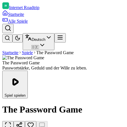
Internet Roadtrip
Startseite
Alle Spiele
Deutsch
🇩🇪
Startseite
Spiele
The Password Game
The Password Game
Passwortstärke, Geduld und der Wille zu leben.
Spiel spielen
The Password Game