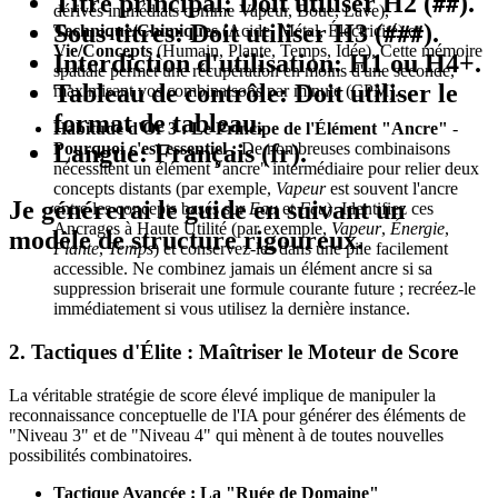
Titre principal
: Doit utiliser H2 (
).
##
dérivés immédiats comme Vapeur, Boue, Lave),
Sous-titres
: Doit utiliser H3 (
).
Technique/Chimiques
(Acide, Métal, Électricité) et
###
Vie/Concepts
(Humain, Plante, Temps, Idée). Cette mémoire
Interdiction d'utilisation
: H1 ou H4+.
spatiale permet une récupération en moins d'une seconde,
Tableau de contrôle
: Doit utiliser le
maximisant vos combinaisons par minute (CPM).
format de tableau.
Habitude d'Or 3 : Le Principe de l'Élément "Ancre"
-
Langue
: Français (fr).
Pourquoi c'est essentiel :
De nombreuses combinaisons
nécessitent un élément "ancre" intermédiaire pour relier deux
concepts distants (par exemple,
Vapeur
est souvent l'ancre
Je générerai le guide en suivant un
entre les concepts basés sur
Eau
et
Feu
). Identifiez ces
Ancrages à Haute Utilité (par exemple,
Vapeur
,
Énergie
,
modèle de structure rigoureux.
Plante
,
Temps
) et conservez-les dans une pile facilement
accessible. Ne combinez jamais un élément ancre si sa
suppression briserait une formule courante future ; recréez-le
immédiatement si vous utilisez la dernière instance.
2. Tactiques d'Élite : Maîtriser le Moteur de Score
La véritable stratégie de score élevé implique de manipuler la
reconnaissance conceptuelle de l'IA pour générer des éléments de
"Niveau 3" et de "Niveau 4" qui mènent à de toutes nouvelles
possibilités combinatoires.
Tactique Avancée : La "Ruée de Domaine"