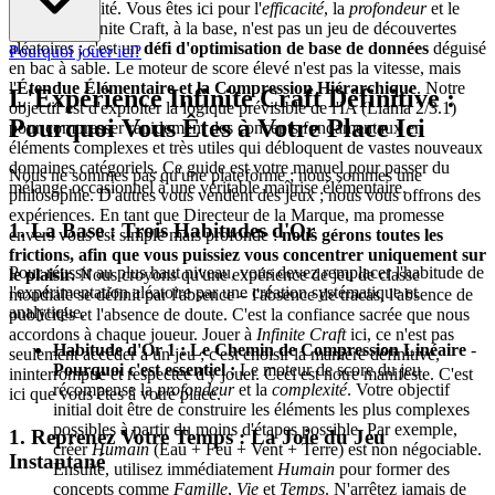
simple curiosité. Vous êtes ici pour l'
efficacité
, la
profondeur
et le
contrôle
. Infinite Craft, à la base, n'est pas un jeu de découvertes
aléatoires ; c'est un
défi d'optimisation de base de données
déguisé
Pourquoi jouer ici?
en bac à sable. Le moteur de score élevé n'est pas la vitesse, mais
l'
Étendue Élémentaire et la Compression Hiérarchique
. Notre
L'Expérience Infinite Craft Définitive :
objectif est d'exploiter la logique prévisible de l'IA (Llama 2/3.1)
Pourquoi Vous Êtes à Votre Place Ici
pour compresser rapidement des concepts fondamentaux en
éléments complexes et très utiles qui débloquent de vastes nouveaux
domaines catégoriels. Ce guide est votre manuel pour passer du
Nous ne sommes pas qu'une plateforme ; nous sommes une
mélange occasionnel à une véritable maîtrise élémentaire.
philosophie. D'autres vous vendent des jeux ; nous vous offrons des
expériences. En tant que Directeur de la Marque, ma promesse
1. La Base : Trois Habitudes d'Or
envers vous est simple mais profonde :
nous gérons toutes les
frictions, afin que vous puissiez vous concentrer uniquement sur
Pour réussir au plus haut niveau, vous devez remplacer l'habitude de
le plaisir.
Nous croyons qu'une expérience de jeu de classe
l'expérimentation aléatoire par une création systématique et
mondiale se définit par l'absence – l'absence de tracas, l'absence de
analytique.
publicités et l'absence de doute. C'est la confiance sacrée que nous
accordons à chaque joueur. Jouer à
Infinite Craft
ici, ce n'est pas
Habitude d'Or 1 : Le Chemin de Compression Linéaire
-
seulement accéder à un jeu ; c'est choisir la manière définitive,
Pourquoi c'est essentiel :
Le moteur de score du jeu
ininterrompue et respectée d'y jouer. Ceci est notre manifeste. C'est
récompense la
profondeur
et la
complexité
. Votre objectif
ici que vous êtes à votre place.
initial doit être de construire les éléments les plus complexes
possibles à partir du moins d'étapes possible. Par exemple,
1. Reprenez Votre Temps : La Joie du Jeu
créer
Humain
(Eau + Feu + Vent + Terre) est non négociable.
Instantané
Ensuite, utilisez immédiatement
Humain
pour former des
concepts comme
Famille
,
Vie
et
Temps
. N'arrêtez jamais de