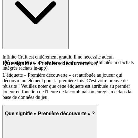
Infinite Craft est entièrement gratuit. Il ne nécessite aucun
téléchargement ni installation, et il n'y a pas de publicités ni d'achats
Que signifie « Première découverte » ?
intégrés (achats in-app).
L'étiquette « Première découverte » est attribuée au joueur qui
découvre un élément pour la première fois. C'est votre preuve de
réussite ! Veuillez noter que cette étiquette est attribuée au premier
joueur en fonction de l'heure de la combinaison enregistrée dans la
base de données du jeu.
Que signifie « Première découverte » ?