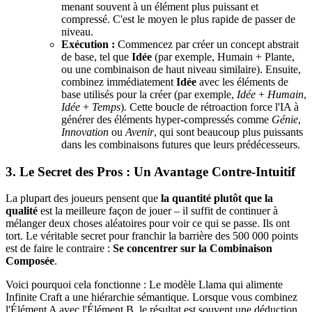
menant souvent à un élément plus puissant et
compressé. C'est le moyen le plus rapide de passer de
niveau.
Exécution :
Commencez par créer un concept abstrait
de base, tel que
Idée
(par exemple, Humain + Plante,
ou une combinaison de haut niveau similaire). Ensuite,
combinez immédiatement
Idée
avec les éléments de
base utilisés pour la créer (par exemple,
Idée
+
Humain
,
Idée
+
Temps
). Cette boucle de rétroaction force l'IA à
générer des éléments hyper-compressés comme
Génie
,
Innovation
ou
Avenir
, qui sont beaucoup plus puissants
dans les combinaisons futures que leurs prédécesseurs.
3. Le Secret des Pros : Un Avantage Contre-Intuitif
La plupart des joueurs pensent que
la quantité plutôt que la
qualité
est la meilleure façon de jouer – il suffit de continuer à
mélanger deux choses aléatoires pour voir ce qui se passe. Ils ont
tort. Le véritable secret pour franchir la barrière des 500 000 points
est de faire le contraire :
Se concentrer sur la Combinaison
Composée
.
Voici pourquoi cela fonctionne : Le modèle Llama qui alimente
Infinite Craft a une hiérarchie sémantique. Lorsque vous combinez
l'Élément A avec l'Élément B, le résultat est souvent une déduction