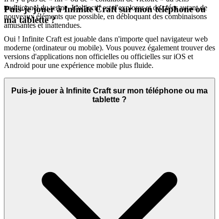
traditionnel du terme. L'objectif est d'explorer et de créer autant de
Puis-je jouer à Infinite Craft sur mon téléphone ou
nouveaux éléments que possible, en débloquant des combinaisons
ma tablette ?
amusantes et inattendues.
Oui ! Infinite Craft est jouable dans n'importe quel navigateur web
moderne (ordinateur ou mobile). Vous pouvez également trouver des
versions d'applications non officielles ou officielles sur iOS et
Android pour une expérience mobile plus fluide.
Puis-je jouer à Infinite Craft sur mon téléphone ou ma
tablette ?