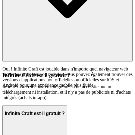
Oui ! Infinite Craft est jouable dans n'importe quel navigateur web
moderne (ordinateur ou mobile). Vous pouvez également trouver des
Infinite Craft est-il gratuit ?
versions d'applications non officielles ou officielles sur iOS et
Android pour une expérience mobile plus fluide.
Infinite Craft est entièrement gratuit. Il ne nécessite aucun
téléchargement ni installation, et il n'y a pas de publicités ni d'achats
intégrés (achats in-app).
Infinite Craft est-il gratuit ?