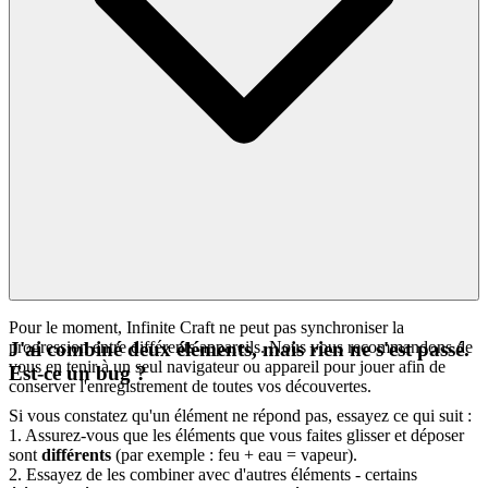
Pour le moment, Infinite Craft ne peut pas synchroniser la
progression entre différents appareils. Nous vous recommandons de
J'ai combiné deux éléments, mais rien ne s'est passé.
vous en tenir à un seul navigateur ou appareil pour jouer afin de
Est-ce un bug ?
conserver l'enregistrement de toutes vos découvertes.
Si vous constatez qu'un élément ne répond pas, essayez ce qui suit :
1. Assurez-vous que les éléments que vous faites glisser et déposer
sont
différents
(par exemple : feu + eau = vapeur).
2. Essayez de les combiner avec d'autres éléments - certains