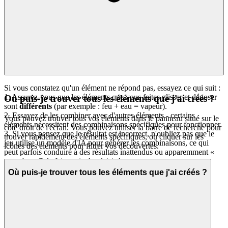
Si vous constatez qu'un élément ne répond pas, essayez ce qui suit :
1. Assurez-vous que les éléments que vous faites glisser et déposer
Où puis-je trouver tous les éléments que j'ai créés ?
sont
différents
(par exemple : feu + eau = vapeur).
2. Essayez de les combiner avec d'autres éléments - certains
Vous pouvez trouver tous vos éléments dans le panneau situé sur le
éléments nécessitent des combinaisons spécifiques pour fonctionner.
côté droit de l'écran. Vous pouvez utiliser la barre de recherche pour
3. Si vous pensez que le résultat est incorrect, n'oubliez pas que le
trouver rapidement des éléments spécifiques, ou cliquer sur les
jeu utilise un modèle d'IA pour générer les combinaisons, ce qui
icônes des éléments pour filtrer vos découvertes.
peut parfois conduire à des résultats inattendus ou apparemment «
erronés ». Cela fait partie du plaisir !
Où puis-je trouver tous les éléments que j'ai créés ?