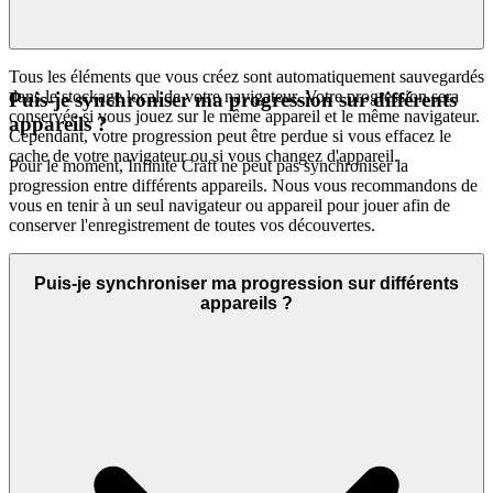
Tous les éléments que vous créez sont automatiquement sauvegardés
dans le stockage local de votre navigateur. Votre progression sera
Puis-je synchroniser ma progression sur différents
conservée si vous jouez sur le même appareil et le même navigateur.
appareils ?
Cependant, votre progression peut être perdue si vous effacez le
cache de votre navigateur ou si vous changez d'appareil.
Pour le moment, Infinite Craft ne peut pas synchroniser la
progression entre différents appareils. Nous vous recommandons de
vous en tenir à un seul navigateur ou appareil pour jouer afin de
conserver l'enregistrement de toutes vos découvertes.
Puis-je synchroniser ma progression sur différents
appareils ?