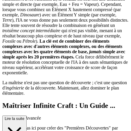
simple et directe (par exemple, Eau + Feu = Vapeur). Cependant,
lorsque vous combinez un Élément X hautement compressé (par
exemple,
Dinosaure
) avec un Élément Y simple (par exemple,
Terre
), l'IA ne vous donne pas seulement deux possibilités distinctes.
Elle tente souvent de résoudre la combinaison en générant un
troisième concept intermédiaire
qui n'est pas visible, menant à un
résultat beaucoup plus complexe et de haut niveau (par exemple,
Fossile
ou
Pétrole
).
La clé est de combiner des éléments
complexes avec d'autres éléments complexes, ou des éléments
complexes avec les quatre éléments de base,
jamais
simple avec
simple après les 20 premières étapes.
Cela force délibérément le
moteur de résolution conceptuelle de l'IA à des sauts sémantiques de
niveau supérieur, accélérant votre croissance de score de façon
exponentielle.
La maîtrise n'est pas une question de découverte ; c'est une question
d'
ingénierie
de la découverte. Maintenant, allez dominer le plan
élémentaire.
Maîtriser Infinite Craft : Un Guide ...
de Stratégie Avancée
Lire la suite
Vous n'êtes pas ici pour créer des "Premières Découvertes" par