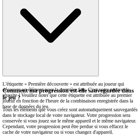
L'étiquette « Première découverte » est attribuée au joueur qui
découvre un élément pour la première fois. C'est votre preuve de
Comment ma progression est-elle sauvegardée dans
réussite ! Veuillez noter que cette étiquette est attribuée au premier
le jeu ?
joueur en fonction de l'heure de la combinaison enregistrée dans la
base de données du jeu.
Tous les éléments que vous créez sont automatiquement sauvegardés
dans le stockage local de votre navigateur. Votre progression sera
conservée si vous jouez sur le même appareil et le même navigateur.
Cependant, votre progression peut être perdue si vous effacez le
cache de votre navigateur ou si vous changez d'appareil.