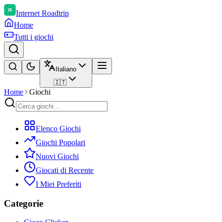
Internet Roadtrip
Home
Tutti i giochi
Italiano
🇮🇹
Home
Giochi
Elenco Giochi
Giochi Popolari
Nuovi Giochi
Giocati di Recente
I Miei Preferiti
Categorie