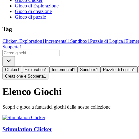
Gioco Clicker
Gioco di Esplorazione
Gioco di creazione
Gioco di puzzle
Tag
Clicker
1
Exploration
1
Incremental
1
Sandbox
1
Puzzle di Logica
1
Eleme
Scoperta
1
Clicker
1
Exploration
1
Incremental
1
Sandbox
1
Puzzle di Logica
1
Creazione e Scoperta
1
Elenco Giochi
Scopri e gioca a fantastici giochi dalla nostra collezione
Stimulation Clicker