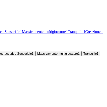
co Sensoriale
1
Massivamente multigiocatore
1
Tranquillo
1
Creazione e
ovraccarico Sensoriale
1
Massivamente multigiocatore
1
Tranquillo
1