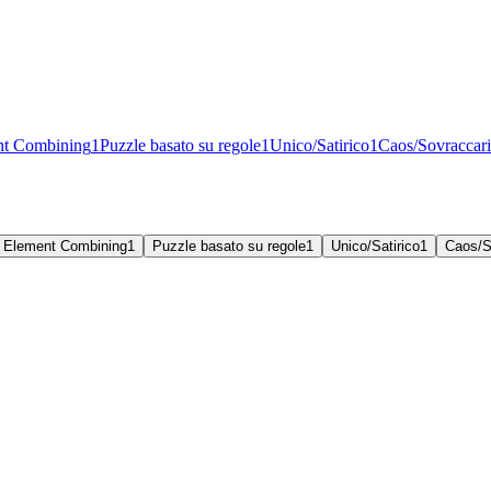
nt Combining
1
Puzzle basato su regole
1
Unico/Satirico
1
Caos/Sovraccari
Element Combining
1
Puzzle basato su regole
1
Unico/Satirico
1
Caos/S