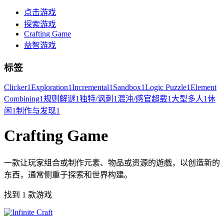
点击游戏
探索游戏
Crafting Game
益智游戏
标签
Clicker
1
Exploration
1
Incremental
1
Sandbox
1
Logic Puzzle
1
Element
Combining
1
规则解谜
1
独特/讽刺
1
混沌/感官超载
1
大型多人
1
休
闲
1
制作与发现
1
Crafting Game
一款让玩家组合或制作元素、物品或资源的遊戲，以创造新的
东西，通常侧重于探索和世界构建。
找到 1 款游戏