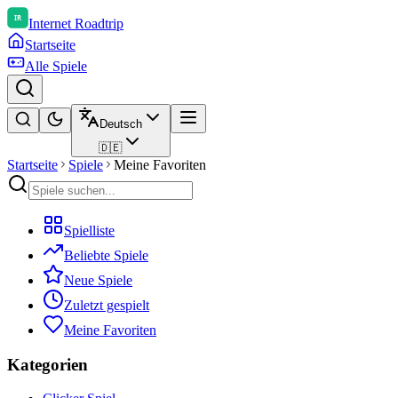
Internet Roadtrip
Startseite
Alle Spiele
Deutsch
🇩🇪
Startseite
Spiele
Meine Favoriten
Spielliste
Beliebte Spiele
Neue Spiele
Zuletzt gespielt
Meine Favoriten
Kategorien