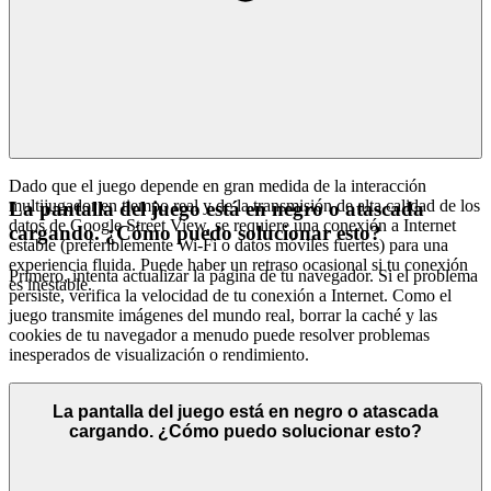
Dado que el juego depende en gran medida de la interacción
multijugador en tiempo real y de la transmisión de alta calidad de los
La pantalla del juego está en negro o atascada
datos de Google Street View, se requiere una conexión a Internet
cargando. ¿Cómo puedo solucionar esto?
estable (preferiblemente Wi-Fi o datos móviles fuertes) para una
experiencia fluida. Puede haber un retraso ocasional si tu conexión
Primero, intenta actualizar la página de tu navegador. Si el problema
es inestable.
persiste, verifica la velocidad de tu conexión a Internet. Como el
juego transmite imágenes del mundo real, borrar la caché y las
cookies de tu navegador a menudo puede resolver problemas
inesperados de visualización o rendimiento.
La pantalla del juego está en negro o atascada
cargando. ¿Cómo puedo solucionar esto?