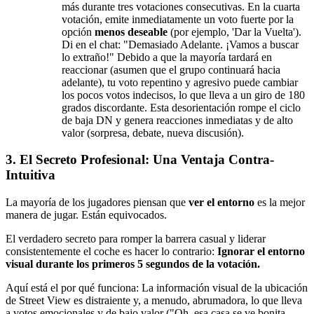
más durante tres votaciones consecutivas. En la cuarta
votación, emite inmediatamente un voto fuerte por la
opción
menos deseable
(por ejemplo, 'Dar la Vuelta').
Di en el chat: "Demasiado Adelante. ¡Vamos a buscar
lo extraño!" Debido a que la mayoría tardará en
reaccionar (asumen que el grupo continuará hacia
adelante), tu voto repentino y agresivo puede cambiar
los pocos votos indecisos, lo que lleva a un giro de 180
grados discordante. Esta desorientación rompe el ciclo
de baja DN y genera reacciones inmediatas y de alto
valor (sorpresa, debate, nueva discusión).
3. El Secreto Profesional: Una Ventaja Contra-
Intuitiva
La mayoría de los jugadores piensan que
ver el entorno
es la mejor
manera de jugar. Están equivocados.
El verdadero secreto para romper la barrera casual y liderar
consistentemente el coche es hacer lo contrario:
Ignorar el entorno
visual durante los primeros 5 segundos de la votación.
Aquí está el por qué funciona: La información visual de la ubicación
de Street View es distraiente y, a menudo, abrumadora, lo que lleva
a votos emocionales y de bajo valor ("Oh, esa casa se ve bonita,