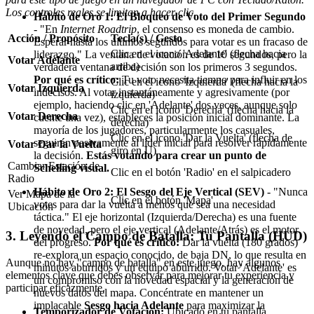
Los controles reales se limitan a hacer clic.
Hábito de Oro 1: El Bloqueo de Voto del Primer Segundo
- "En
Internet Roadtrip
, el consenso es moneda de cambio.
Acción / Propósito
Tecla(s) / Gesto
Esperar hasta los últimos segundos para votar es un fracaso de
Clic en el icono 'Adelante' (flecha hacia
liderazgo." La ventana de votación es de 10 segundos, pero la
Votar Adelante
arriba)
verdadera ventana de decisión son los primeros 3 segundos.
Por qué es crítico:
Tu voto necesita tiempo para influir en los
Clic en el icono 'Izquierda' (flecha hacia la
Votar Izquierda
indecisos. Al votar instantáneamente y agresivamente (por
izquierda)
ejemplo, haciendo clic en 'Adelante' dos veces, aunque solo
Clic en el icono 'Derecha' (flecha hacia la
Votar Derecha
cuente una vez), estableces la posición inicial dominante. La
derecha)
mayoría de los jugadores, particularmente los casuales,
Clic en el icono 'Dar la Vuelta' (flecha de
seguirán pasivamente al líder inicial para resolver rápidamente
Votar Dar la Vuelta
giro en U)
la decisión.
Estás votando para crear un punto de
Cambiar Estación de
Schelling visual.
Clic en el botón 'Radio' en el salpicadero
Radio
Hábito de Oro 2: El Sesgo del Eje Vertical (SEV)
- "Nunca
Ver Mapa de la
Clic en el botón 'Mapa'
votes para dar la vuelta a menos que sea una necesidad
Ubicación
táctica." El eje horizontal (Izquierda/Derecha) es una fuente
de novedad, pero el eje vertical (Adelante/Atrás) es el motor
3. Leyendo el Campo de Batalla: Tu Pantalla (HUD)
del progreso.
Por qué es crítico:
Dar la vuelta (180 grados)
re-explora un espacio conocido, de baja DN, lo que resulta en
Aunque no hay "campo de batalla" en este juego, hay algunos
minutos aburridos y un equipo aburrido. Votar 'Adelante' es
elementos clave que debes observar para mejorar tu experiencia y
un compromiso con la novedad espacial y la generación de
participar eficazmente.
nuevos datos del mapa. Concéntrate en mantener un
implacable
Sesgo hacia Adelante
para maximizar la
Temporizador de Votación:
Ubicado en tu pantalla