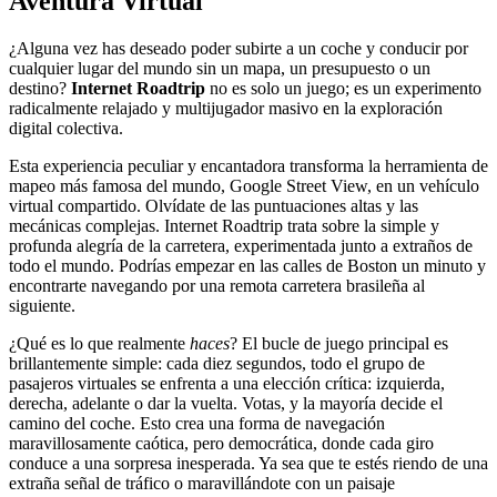
Aventura Virtual
¿Alguna vez has deseado poder subirte a un coche y conducir por
cualquier lugar del mundo sin un mapa, un presupuesto o un
destino?
Internet Roadtrip
no es solo un juego; es un experimento
radicalmente relajado y multijugador masivo en la exploración
digital colectiva.
Esta experiencia peculiar y encantadora transforma la herramienta de
mapeo más famosa del mundo, Google Street View, en un vehículo
virtual compartido. Olvídate de las puntuaciones altas y las
mecánicas complejas. Internet Roadtrip trata sobre la simple y
profunda alegría de la carretera, experimentada junto a extraños de
todo el mundo. Podrías empezar en las calles de Boston un minuto y
encontrarte navegando por una remota carretera brasileña al
siguiente.
¿Qué es lo que realmente
haces
? El bucle de juego principal es
brillantemente simple: cada diez segundos, todo el grupo de
pasajeros virtuales se enfrenta a una elección crítica: izquierda,
derecha, adelante o dar la vuelta. Votas, y la mayoría decide el
camino del coche. Esto crea una forma de navegación
maravillosamente caótica, pero democrática, donde cada giro
conduce a una sorpresa inesperada. Ya sea que te estés riendo de una
extraña señal de tráfico o maravillándote con un paisaje