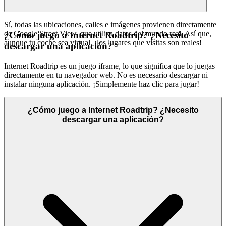
Sí, todas las ubicaciones, calles e imágenes provienen directamente
de Google Street View, que utiliza datos del mundo real. Así que,
¿Cómo juego a Internet Roadtrip? ¿Necesito
aunque tu coche sea virtual, ¡los lugares que visitas son reales!
descargar una aplicación?
Internet Roadtrip es un juego iframe, lo que significa que lo juegas
directamente en tu navegador web. No es necesario descargar ni
instalar ninguna aplicación. ¡Simplemente haz clic para jugar!
¿Cómo juego a Internet Roadtrip? ¿Necesito
descargar una aplicación?