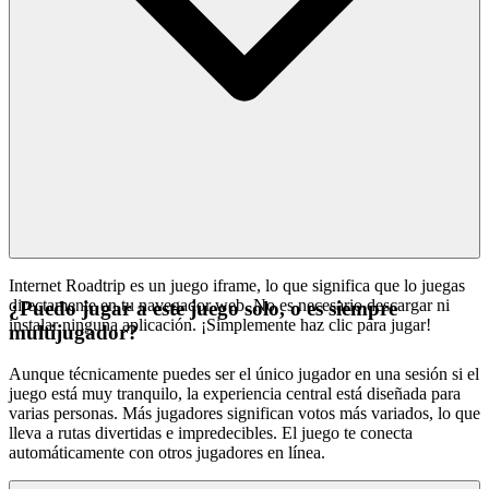
Internet Roadtrip es un juego iframe, lo que significa que lo juegas
directamente en tu navegador web. No es necesario descargar ni
¿Puedo jugar a este juego solo, o es siempre
instalar ninguna aplicación. ¡Simplemente haz clic para jugar!
multijugador?
Aunque técnicamente puedes ser el único jugador en una sesión si el
juego está muy tranquilo, la experiencia central está diseñada para
varias personas. Más jugadores significan votos más variados, lo que
lleva a rutas divertidas e impredecibles. El juego te conecta
automáticamente con otros jugadores en línea.