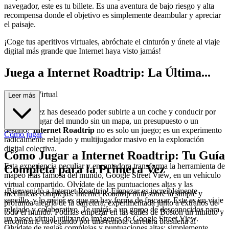
navegador, este es tu billete. Es una aventura de bajo riesgo y alta
recompensa donde el objetivo es simplemente deambular y apreciar
el paisaje.
¡Coge tus aperitivos virtuales, abróchate el cinturón y únete al viaje
digital más grande que Internet haya visto jamás!
Juega a Internet Roadtrip: La Última...
Aventura Virtual
Leer más
¿Alguna vez has deseado poder subirte a un coche y conducir por
cualquier lugar del mundo sin un mapa, un presupuesto o un
destino?
Internet Roadtrip
no es solo un juego; es un experimento
Cómo jugar
radicalmente relajado y multijugador masivo en la exploración
digital colectiva.
Cómo Jugar a Internet Roadtrip: Tu Guía
Esta experiencia peculiar y encantadora transforma la herramienta de
Completa para la Primera Vez
mapeo más famosa del mundo, Google Street View, en un vehículo
virtual compartido. Olvídate de las puntuaciones altas y las
¡Bienvenido a Internet Roadtrip! Empezar es increíblemente
mecánicas complejas. Internet Roadtrip trata sobre la simple y
sencillo, y lo mejor es que no hay forma de fracasar. Este es un viaje
profunda alegría de la carretera, experimentada junto a extraños de
relajado y colaborativo. Te unirás a un grupo de desconocidos para
todo el mundo. Podrías empezar en las calles de Boston un minuto y
un paseo virtual utilizando imágenes de Google Street View.
encontrarte navegando por una remota carretera brasileña al
Olvídate de reglas complejas y puntuaciones altas: simplemente