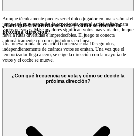
Aunque técnicamente puedes ser el único jugador en una sesión si el
juego está muy tranquilo, la experiencia central está diseñada para
¿Con qué frecuencia se vota y cómo se decide la
varias personas. Más jugadores significan votos más variados, lo que
próxima dirección?
lleva a rutas divertidas e impredecibles. El juego te conecta
automáticamente con otros jugadores en línea.
Una nueva ronda de votación comienza cada 10 segundos,
independientemente de cuántos votos se emitan. Una vez que el
temporizador llega a cero, se elige la dirección con la mayoría de
votos y el coche se mueve.
¿Con qué frecuencia se vota y cómo se decide la
próxima dirección?