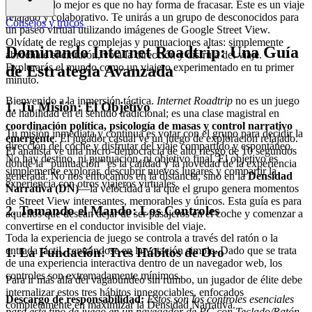
sencillo, y lo mejor es que no hay forma de fracasar. Este es un viaje
relajado y colaborativo. Te unirás a un grupo de desconocidos para
Consejos y trucos
un paseo virtual utilizando imágenes de Google Street View.
Olvídate de reglas complejas y puntuaciones altas: simplemente
Dominando Internet Roadtrip: Una Guía
abróchate el cinturón, vota la dirección y disfruta del viaje.
Explorarás el mundo como un viajero experimentado en tu primer
de Estrategia Avanzada
minuto.
Bienvenido a la inmersión táctica.
Internet Roadtrip
no es un juego
1. Tu Misión: El Objetivo
de habilidad en el sentido tradicional; es una clase magistral en
coordinación política, psicología de masas y control narrativo
Tu misión inmediata y continua es votar con el grupo para decidir la
emergente
. El jugador casual ve un juego de exploración relajado.
dirección del coche y disfrutar del viaje compartido y espontáneo.
El analista ve una micro-democracia de alto riesgo de 10 segundos
No hay destino, ni puntuación, ni objetivo final. El objetivo es
donde la "puntuación" es la calidad y la novedad de la experiencia
simplemente explorar, descubrir nuevos lugares y compartir la
generada. No nos enfocamos en la distancia, sino en la
Densidad
experiencia con otros viajeros virtuales.
Narrativa (DN)
—la velocidad a la que el grupo genera momentos
de Street View interesantes, memorables y únicos. Esta guía es para
2. Tomando el Mando: Los Controles
aquellos que desean dejar de ser pasajeros en el coche y comenzar a
convertirse en el conductor invisible del viaje.
Toda la experiencia de juego se controla a través del ratón o la
entrada táctil, centrándose en la votación simple. Dado que se trata
1. La Fundación: Tres Hábitos de Oro
de una experiencia interactiva dentro de un navegador web, los
controles son extremadamente mínimos.
Para ir más allá del vagabundeo sin rumbo, un jugador de élite debe
internalizar estos tres hábitos innegociables, enfocados
Descargo de responsabilidad:
Estos son los controles esenciales
completamente en maximizar la Densidad Narrativa.
para este tipo de juego en un navegador de PC con Teclado/Ratón.