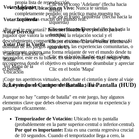
propia lista de reproducción.
Clic en el icono 'Adelante' (flecha hacia
Votar Adelante
Mapa de Ubicación en Vivo:
Nunca te sientas
arriba)
completamente perdido; un práctico mapa muestra tus
Clic en el icono 'Izquierda' (flecha hacia la
coordenadas exactas del mundo real.
Votar Izquierda
izquierda)
Clic en el icono 'Derecha' (flecha hacia la
¿Por qué te encantará?
Internet Roadtrip
es perfecto para el
Votar Derecha
derecha)
jugador que valora la serendipia, la relajación social y el
descubrimiento compartido por encima de los desafíos intensos. Si
Clic en el icono 'Dar la Vuelta' (flecha de
Votar Dar la Vuelta
disfrutas de los juegos acogedores, las experiencias comunitarias, o
giro en U)
simplemente quieres una forma relajante de ver el mundo desde tu
Cambiar Estación de
Clic en el botón 'Radio' en el salpicadero
navegador, este es tu billete. Es una aventura de bajo riesgo y alta
Radio
recompensa donde el objetivo es simplemente deambular y apreciar
Ver Mapa de la
el paisaje.
Clic en el botón 'Mapa'
Ubicación
¡Coge tus aperitivos virtuales, abróchate el cinturón y únete al viaje
3. Leyendo el Campo de Batalla: Tu Pantalla (HUD)
digital más grande que Internet haya visto jamás!
Aunque no hay "campo de batalla" en este juego, hay algunos
elementos clave que debes observar para mejorar tu experiencia y
participar eficazmente.
Temporizador de Votación:
Ubicado en tu pantalla
(probablemente en la parte superior-central o inferior-central).
Por qué es importante:
Esta es una cuenta regresiva crucial
de 10 segundos. Cuando el temporizador llega a cero, la