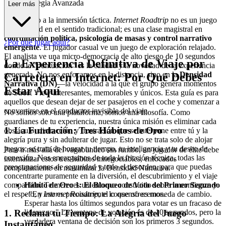
a de Estrategia Avanzada
Leer más
Bienvenido a la inmersión táctica.
Internet Roadtrip
no es un juego
de habilidad en el sentido tradicional; es una clase magistral en
coordinación política, psicología de masas y control narrativo
¿Por qué jugar aquí?
emergente
. El jugador casual ve un juego de exploración relajado.
El analista ve una micro-democracia de alto riesgo de 10 segundos
La Experiencia Definitiva de Viaje por
donde la "puntuación" es la calidad y la novedad de la experiencia
generada. No nos enfocamos en la distancia, sino en la
Densidad
Carretera en Internet: Por Qué Debes
Narrativa (DN)
—la velocidad a la que el grupo genera momentos
Estar Aquí
de Street View interesantes, memorables y únicos. Esta guía es para
aquellos que desean dejar de ser pasajeros en el coche y comenzar a
convertirse en el conductor invisible del viaje.
No somos solo una plataforma; somos una filosofía. Como
guardianes de tu experiencia, nuestra única misión es eliminar cada
1. La Fundación: Tres Hábitos de Oro
obstáculo, distracción y frustración que se interpone entre tú y la
alegría pura y sin adulterar de jugar. Esto no se trata solo de alojar
juegos; se trata de honrar tu tiempo, tu inteligencia y tu deseo de
Para ir más allá del vagabundeo sin rumbo, un jugador de élite debe
conexión. Nos encargamos de toda la fricción técnica, todas las
internalizar estos tres hábitos innegociables, enfocados
preocupaciones de seguridad y todo el desorden, para que puedas
completamente en maximizar la Densidad Narrativa.
concentrarte puramente en la diversión, el descubrimiento y el viaje
compartido. Te mereces un entorno construido sobre la confianza y
Hábito de Oro 1: El Bloqueo de Voto del Primer Segundo
el respeto, y eso es precisamente lo que ofrecemos.
- "En
Internet Roadtrip
, el consenso es moneda de cambio.
Esperar hasta los últimos segundos para votar es un fracaso de
liderazgo." La ventana de votación es de 10 segundos, pero la
1. Reclama tu Tiempo: La Alegría del Juego
verdadera ventana de decisión son los primeros 3 segundos.
Instantáneo