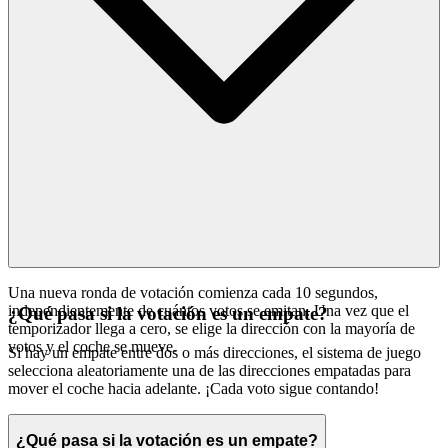
Una nueva ronda de votación comienza cada 10 segundos,
independientemente de cuántos votos se emitan. Una vez que el
¿Qué pasa si la votación es un empate?
temporizador llega a cero, se elige la dirección con la mayoría de
votos y el coche se mueve.
Si hay un empate entre dos o más direcciones, el sistema de juego
selecciona aleatoriamente una de las direcciones empatadas para
mover el coche hacia adelante. ¡Cada voto sigue contando!
¿Qué pasa si la votación es un empate?