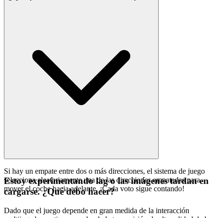
Si hay un empate entre dos o más direcciones, el sistema de juego
selecciona aleatoriamente una de las direcciones empatadas para
Estoy experimentando lag o las imágenes tardan en
mover el coche hacia adelante. ¡Cada voto sigue contando!
cargarse. ¿Qué debo hacer?
Dado que el juego depende en gran medida de la interacción