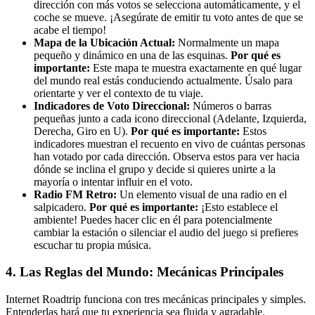
dirección con más votos se selecciona automáticamente, y el
coche se mueve. ¡Asegúrate de emitir tu voto antes de que se
acabe el tiempo!
Mapa de la Ubicación Actual:
Normalmente un mapa
pequeño y dinámico en una de las esquinas.
Por qué es
importante:
Este mapa te muestra exactamente en qué lugar
del mundo real estás conduciendo actualmente. Úsalo para
orientarte y ver el contexto de tu viaje.
Indicadores de Voto Direccional:
Números o barras
pequeñas junto a cada icono direccional (Adelante, Izquierda,
Derecha, Giro en U).
Por qué es importante:
Estos
indicadores muestran el recuento en vivo de cuántas personas
han votado por cada dirección. Observa estos para ver hacia
dónde se inclina el grupo y decide si quieres unirte a la
mayoría o intentar influir en el voto.
Radio FM Retro:
Un elemento visual de una radio en el
salpicadero.
Por qué es importante:
¡Esto establece el
ambiente! Puedes hacer clic en él para potencialmente
cambiar la estación o silenciar el audio del juego si prefieres
escuchar tu propia música.
4. Las Reglas del Mundo: Mecánicas Principales
Internet Roadtrip funciona con tres mecánicas principales y simples.
Entenderlas hará que tu experiencia sea fluida y agradable.