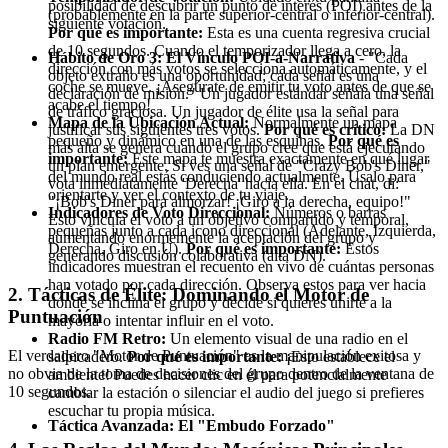
posibilidad de descubrir un punto de interés (POI) antes de la
(probablemente en la parte superior-central o inferior-central).
siguiente votación.
Por qué es importante:
Esta es una cuenta regresiva crucial
de 10 segundos. Cuando el temporizador llega a cero, la
Hábito de Oro 3: El Vínculo POI-a-Narrativa
- "Cada
dirección con más votos se selecciona automáticamente, y el
objeto extraño es una oportunidad; cada señal es una
coche se mueve. ¡Asegúrate de emitir tu voto antes de que se
declaración de misión." Un jugador estándar señala una señal
acabe el tiempo!
de tráfico graciosa. Un jugador de élite usa la señal para
Mapa de la Ubicación Actual:
Normalmente un mapa
justificar sus siguientes tres votos.
Por qué es crítico:
La DN
pequeño y dinámico en una de las esquinas.
Por qué es
más alta se genera cuando el grupo cree que está ejecutando
importante:
Este mapa te muestra exactamente en qué lugar
un plan emergente. Si ves una señal de "Crazy Bob's Diner,"
del mundo real estás conduciendo actualmente. Úsalo para
vota inmediatamente 'Derecha' hacia ella. En el chat, di:
orientarte y ver el contexto de tu viaje.
"¡Bob's Diner para almorzar! ¡Giro a la derecha, equipo!"
Indicadores de Voto Direccional:
Números o barras
Esto vincula el voto a un objetivo compartido y temporal,
pequeñas junto a cada icono direccional (Adelante, Izquierda,
aumentando enormemente la aceptación del grupo y
Derecha, Giro en U).
Por qué es importante:
Estos
generando discusión colaborativa (alta DN).
indicadores muestran el recuento en vivo de cuántas personas
han votado por cada dirección. Observa estos para ver hacia
2. Tácticas de Élite: Dominando el Motor de
dónde se inclina el grupo y decide si quieres unirte a la
Puntuación
mayoría o intentar influir en el voto.
Radio FM Retro:
Un elemento visual de una radio en el
El verdadero "Motor de Puntuación" es la manipulación exitosa y
salpicadero.
Por qué es importante:
¡Esto establece el
no obvia de la toma de decisiones del grupo dentro de la ventana de
ambiente! Puedes hacer clic en él para potencialmente
10 segundos.
cambiar la estación o silenciar el audio del juego si prefieres
escuchar tu propia música.
Táctica Avanzada: El "Embudo Forzado"