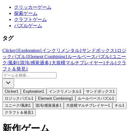
クリッカーゲーム
探索ゲーム
クラフトゲーム
パズルゲーム
タグ
Clicker
1
Exploration
1
インクリメンタル
1
サンドボックス
1
ロジ
ックパズル
1
Element Combining
1
ルールベースパズル
1
ユニー
ク/風刺
1
混沌/感覚過多
1
大規模マルチプレイヤー
1
チル
1
クラ
フト＆発見
1
Clicker
1
Exploration
1
インクリメンタル
1
サンドボックス
1
ロジックパズル
1
Element Combining
1
ルールベースパズル
1
ユニーク/風刺
1
混沌/感覚過多
1
大規模マルチプレイヤー
1
チル
1
クラフト＆発見
1
新作ゲーム