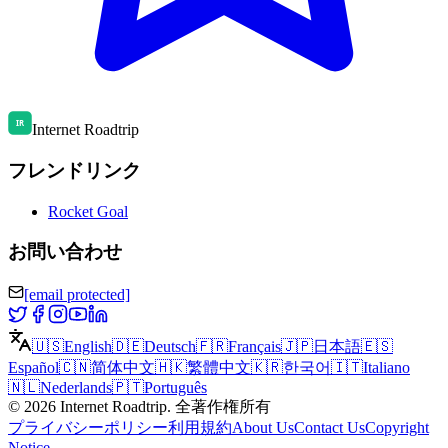
Internet Roadtrip
フレンドリンク
Rocket Goal
お問い合わせ
[email protected]
🇺🇸
English
🇩🇪
Deutsch
🇫🇷
Français
🇯🇵
日本語
🇪🇸
Español
🇨🇳
简体中文
🇭🇰
繁體中文
🇰🇷
한국어
🇮🇹
Italiano
🇳🇱
Nederlands
🇵🇹
Português
©
2026
Internet Roadtrip
.
全著作権所有
プライバシーポリシー
利用規約
About Us
Contact Us
Copyright
Notice