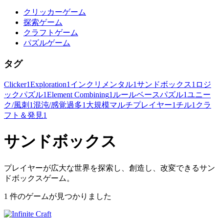
クリッカーゲーム
探索ゲーム
クラフトゲーム
パズルゲーム
タグ
Clicker
1
Exploration
1
インクリメンタル
1
サンドボックス
1
ロジ
ックパズル
1
Element Combining
1
ルールベースパズル
1
ユニー
ク/風刺
1
混沌/感覚過多
1
大規模マルチプレイヤー
1
チル
1
クラ
フト＆発見
1
サンドボックス
プレイヤーが広大な世界を探索し、創造し、改変できるサン
ドボックスゲーム。
1 件のゲームが見つかりました